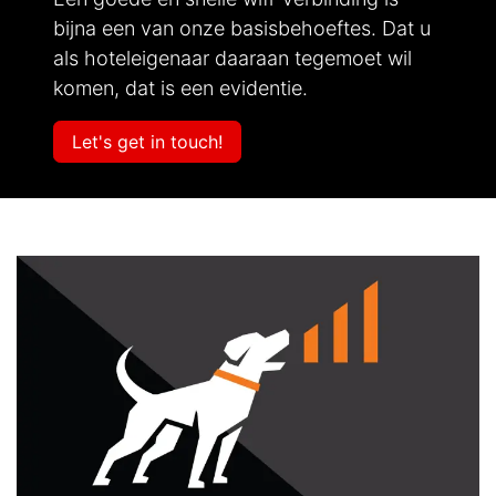
bijna een van onze basisbehoeftes. Dat u
als hoteleigenaar daaraan tegemoet wil
komen, dat is een evidentie.
​​​​​​​​​​​L​e​t​'​s ​g​e​t in ​t​ou​ch​!