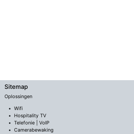
Sitemap
Oplossingen
Wifi
Hospitality TV
​Telefonie | VoIP
Camerabewaking