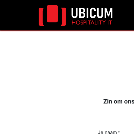
Wa
Zin om ons
Je naam
*