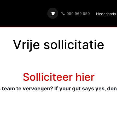
t we bieden
Wie we zijn
Algemene Voorwaarden
050 960 950
Nederlands 
Vrije sollicitatie
Solliciteer hier
 team te vervoegen? If your gut says yes, don’