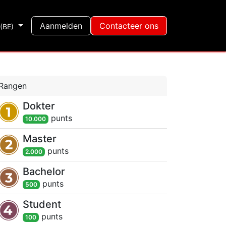
Shop
Aanmelden
Contacteer ons
(BE)
Rangen
Dokter
punt
s
10.000
Master
punt
s
2.000
Bachelor
punt
s
500
Student
punt
s
100