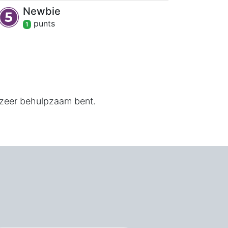
Newbie
punt
s
1
 zeer behulpzaam bent.